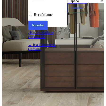
Acceder
Recuérdame
¿Has olvidado tu
contraseña?
← Ir a Carpintería
Carballo